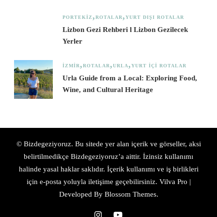
PORTEKIZ
ROTALAR
YURT DIŞI ROTALAR
Lizbon Gezi Rehberi l Lizbon Gezilecek
Yerler
İZMIR
ROTALAR
URLA
YURT İÇI ROTALAR
Urla Guide from a Local: Exploring Food,
Wine, and Cultural Heritage
© Bizdegeziyoruz. Bu sitede yer alan içerik ve görseller, aksi
belirtilmedikçe Bizdegeziyoruz’a aittir. İzinsiz kullanımı
halinde yasal haklar saklıdır. İçerik kullanımı ve iş birlikleri
için e-posta yoluyla iletişime geçebilirsiniz.
Vilva Pro |
Developed By
Blossom Themes
.