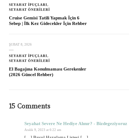
SEYAHAT İPUÇLARI
SEYAHAT ÖNERILERI
Cruise Gemisi Tatili Yapmak İçin 6
Sebep | İlk Kez Gidecekler İçin Rehber
ŞUBAT 8, 2026
SEYAHAT İPUÇLARI
SEYAHAT ÖNERILERI
El Bagajına Konulmaması Gerekenler
(2026 Güncel Rehber)
15 Comments
Seyahat Severe Ne Hediye Alınır? - Bizdegeziyoruz
Aralık 9, 2023 at 6:22 am
[…] Bavul Hazırlama Listesi […]