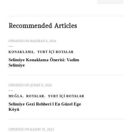
Recommended Articles
UPDATED ON
HAZIRAN 8, 2024
KONAKLAMA
YURT İÇI ROTALAR
Selimiye Konaklama Önerisi: Vadim
Selimiye
UPDATED ON
ŞUBAT 8, 2026
MUĞLA
ROTALAR
YURT İÇI ROTALAR
Selimiye Gezi Rehberi l En Güzel Ege
Köyü
UPDATED ON
KASIM 18, 2023