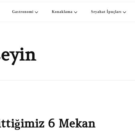
Gastronomi
Konaklama
Seyahat İpuçları
eyin
ittiğimiz 6 Mekan