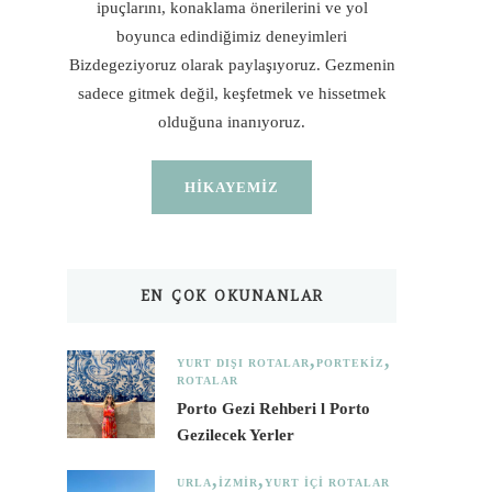
ipuçlarını, konaklama önerilerini ve yol
boyunca edindiğimiz deneyimleri
Bizdegeziyoruz olarak paylaşıyoruz. Gezmenin
sadece gitmek değil, keşfetmek ve hissetmek
olduğuna inanıyoruz.
HIKAYEMIZ
EN ÇOK OKUNANLAR
YURT DIŞI ROTALAR
PORTEKIZ
ROTALAR
Porto Gezi Rehberi l Porto
Gezilecek Yerler
URLA
İZMIR
YURT İÇI ROTALAR