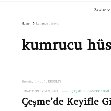
Rotalar
Home
kumrucu hüseyin
kumrucu hüs
Showing: 1 - 1 of 1 RESULTS
UPDATED ON
EKIM 28, 2023
ÇEŞME
GASTRONOMI
Çeşme’de Keyifle G