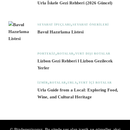
Urla İskele Gezi Rehberi (2026 Güncel)
SEYAHAT İPUÇLARI
SEYAHAT ÖNERILERI
Bavul Hazırlama Listesi
PORTEKIZ
ROTALAR
YURT DIŞI ROTALAR
Lizbon Gezi Rehberi l Lizbon Gezilecek
Yerler
İZMIR
ROTALAR
URLA
YURT İÇI ROTALAR
Urla Guide from a Local: Exploring Food,
Wine, and Cultural Heritage
© Bizdegeziyoruz. Bu sitede yer alan içerik ve görseller, aksi