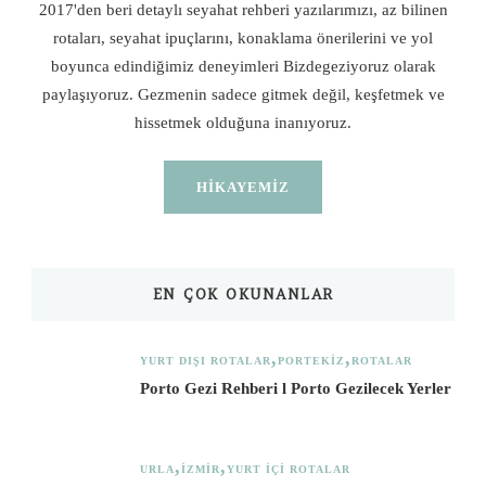
2017'den beri detaylı seyahat rehberi yazılarımızı, az bilinen
rotaları, seyahat ipuçlarını, konaklama önerilerini ve yol
boyunca edindiğimiz deneyimleri Bizdegeziyoruz olarak
paylaşıyoruz. Gezmenin sadece gitmek değil, keşfetmek ve
hissetmek olduğuna inanıyoruz.
HIKAYEMIZ
EN ÇOK OKUNANLAR
YURT DIŞI ROTALAR
PORTEKIZ
ROTALAR
Porto Gezi Rehberi l Porto Gezilecek Yerler
URLA
İZMIR
YURT İÇI ROTALAR