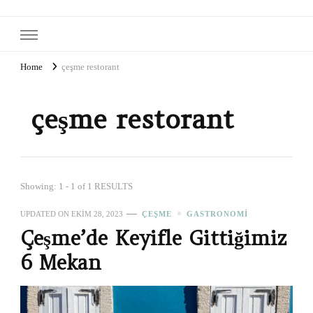
Home
çeşme restorant
çeşme restorant
Showing: 1 - 1 of 1 RESULTS
UPDATED ON
EKIM 28, 2023
ÇEŞME
GASTRONOMI
Çeşme’de Keyifle Gittiğimiz
6 Mekan