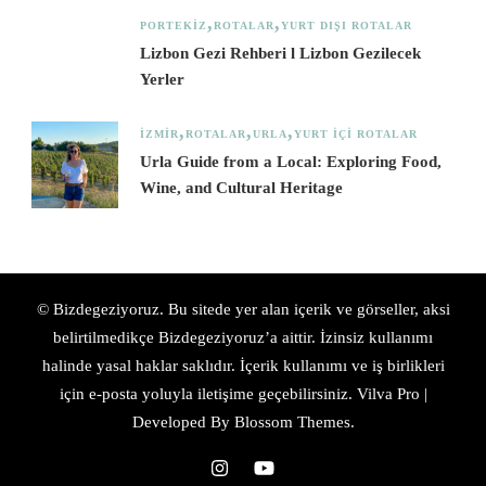
PORTEKIZ
ROTALAR
YURT DIŞI ROTALAR
Lizbon Gezi Rehberi l Lizbon Gezilecek
Yerler
İZMIR
ROTALAR
URLA
YURT İÇI ROTALAR
Urla Guide from a Local: Exploring Food,
Wine, and Cultural Heritage
© Bizdegeziyoruz. Bu sitede yer alan içerik ve görseller, aksi
belirtilmedikçe Bizdegeziyoruz’a aittir. İzinsiz kullanımı
halinde yasal haklar saklıdır. İçerik kullanımı ve iş birlikleri
için e-posta yoluyla iletişime geçebilirsiniz.
Vilva Pro |
Developed By
Blossom Themes
.