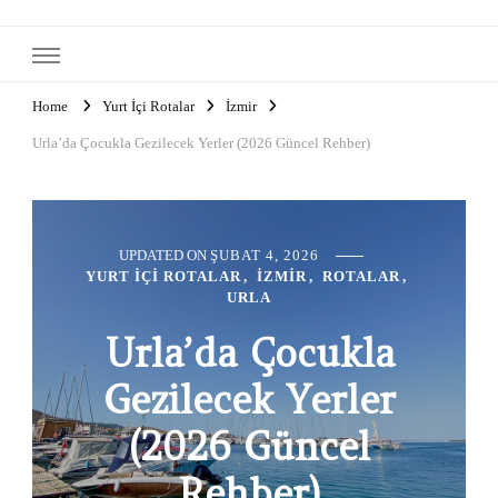
Home
Yurt İçi Rotalar
İzmir
Urla’da Çocukla Gezilecek Yerler (2026 Güncel Rehber)
UPDATED ON
ŞUBAT 4, 2026
YURT İÇI ROTALAR
İZMIR
ROTALAR
URLA
Urla’da Çocukla
Gezilecek Yerler
(2026 Güncel
Rehber)