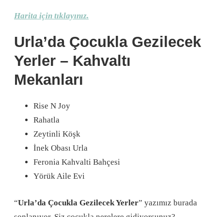
Harita için tıklayınız.
Urla’da Çocukla Gezilecek
Yerler – Kahvaltı
Mekanları
Rise N Joy
Rahatla
Zeytinli Köşk
İnek Obası Urla
Feronia Kahvalti Bahçesi
Yörük Aile Evi
“
Urla’da Çocukla Gezilecek Yerler
” yazımız burada
sonlanıyor. Siz çocukla nerelere gidiyorsunuz?