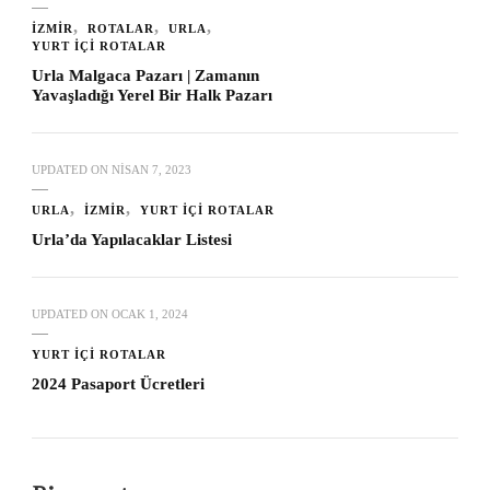
İZMIR
ROTALAR
URLA
YURT İÇI ROTALAR
Urla Malgaca Pazarı | Zamanın
Yavaşladığı Yerel Bir Halk Pazarı
UPDATED ON
NISAN 7, 2023
URLA
İZMIR
YURT İÇI ROTALAR
Urla’da Yapılacaklar Listesi
UPDATED ON
OCAK 1, 2024
YURT İÇI ROTALAR
2024 Pasaport Ücretleri