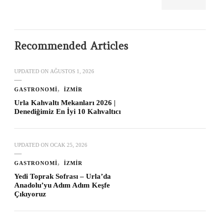
Recommended Articles
UPDATED ON
AĞUSTOS 1, 2026
GASTRONOMI
İZMIR
Urla Kahvaltı Mekanları 2026 |
Denediğimiz En İyi 10 Kahvaltıcı
UPDATED ON
OCAK 25, 2026
GASTRONOMI
İZMIR
Yedi Toprak Sofrası – Urla’da
Anadolu’yu Adım Adım Keşfe
Çıkıyoruz