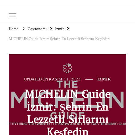
Home
Gastronomi
İzmir
MICHELIN Guide İzmir: Şehrin En Lezzetli Sırlarını Keşfedin
UPDATED ON
KASIM 11, 2023
İZMIR
MICHELIN Guide
İzmir: Şehrin En
Lezzetli Sırlarını
Keşfedin