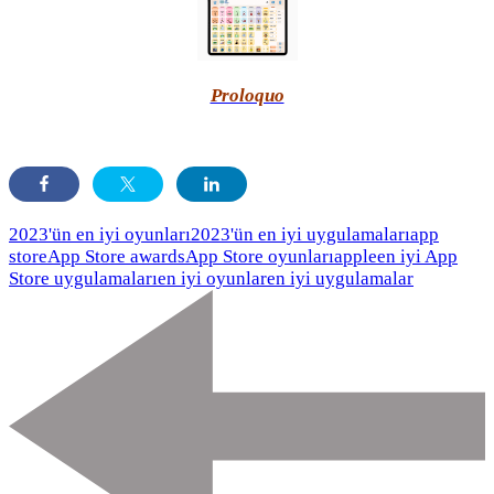
Proloquo
2023'ün en iyi oyunları
2023'ün en iyi uygulamaları
app
store
App Store awards
App Store oyunları
apple
en iyi App
Store uygulamaları
en iyi oyunlar
en iyi uygulamalar