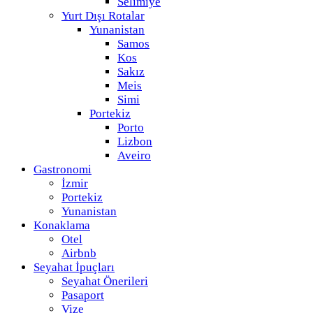
Selimiye
Yurt Dışı Rotalar
Yunanistan
Samos
Kos
Sakız
Meis
Simi
Portekiz
Porto
Lizbon
Aveiro
Gastronomi
İzmir
Portekiz
Yunanistan
Konaklama
Otel
Airbnb
Seyahat İpuçları
Seyahat Önerileri
Pasaport
Vize