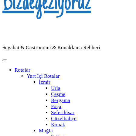
Bizdegeziyoruz
Seyahat & Gastronomi & Konaklama Rehberi
Rotalar
Yurt İçi Rotalar
İzmir
Urla
Çeşme
Bergama
Foça
Seferihisar
Güzelbahçe
Konak
Muğla