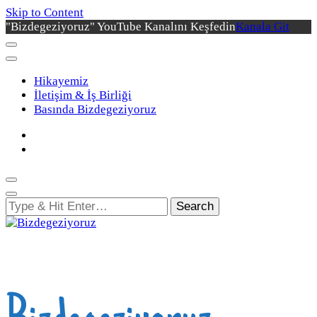
Skip to Content
"Bizdegeziyoruz" YouTube Kanalını Keşfedin
Kanala Git
Hikayemiz
İletişim & İş Birliği
Basında Bizdegeziyoruz
Looking
for
Something?