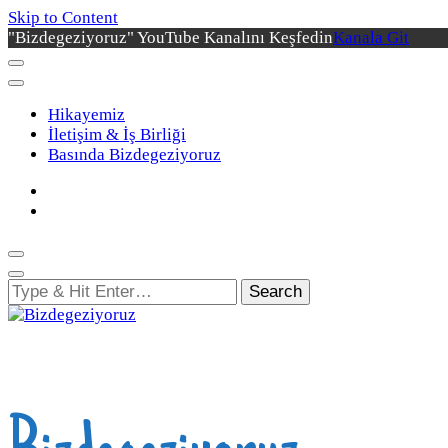
Skip to Content
"Bizdegeziyoruz" YouTube Kanalını Keşfedin
Kanala Git
Hikayemiz
İletişim & İş Birliği
Basında Bizdegeziyoruz
Looking
for
Something?