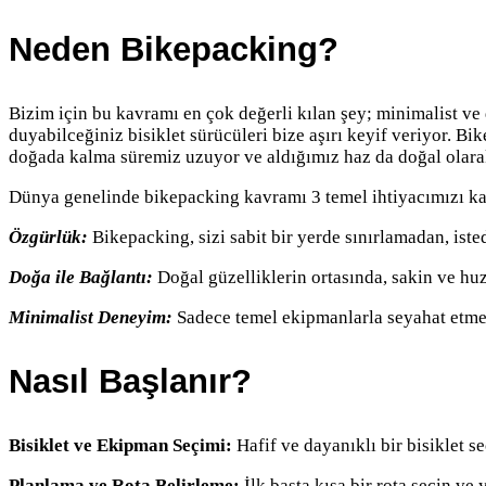
Neden Bikepacking?
Bizim için bu kavramı en çok değerli kılan şey; minimalist ve d
duyabilceğiniz bisiklet sürücüleri bize aşırı keyif veriyor.
doğada kalma süremiz uzuyor ve aldığımız haz da doğal olarak
Dünya genelinde bikepacking kavramı 3 temel ihtiyacımızı kar
Özgürlük:
Bikepacking, sizi sabit bir yerde sınırlamadan, ist
Doğa ile Bağlantı:
Doğal güzelliklerin ortasında, sakin ve huz
Minimalist Deneyim:
Sadece temel ekipmanlarla seyahat etmek,
Nasıl Başlanır?
Bisiklet ve Ekipman Seçimi:
Hafif ve dayanıklı bir bisiklet s
Planlama ve Rota Belirleme:
İlk başta kısa bir rota seçin ve