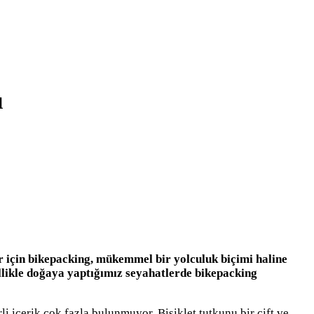
ı
r için bikepacking, mükemmel bir yolculuk biçimi haline
zellikle doğaya yaptığımız seyahatlerde bikepacking
i içerik çok fazla bulunmuyor. Bisiklet tutkunu bir çift ve