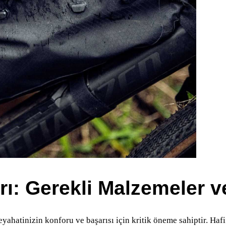
ı: Gerekli Malzemeler v
atinizin konforu ve başarısı için kritik öneme sahiptir. Hafif