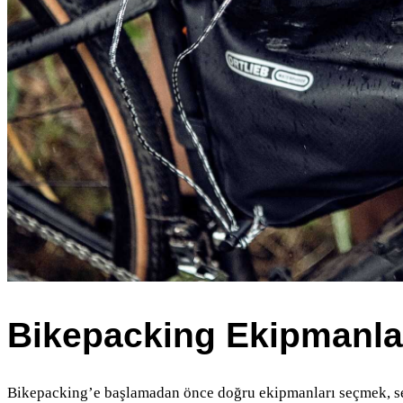
Bikepacking Ekipmanlar
Bikepacking’e başlamadan önce doğru ekipmanları seçmek, seyah