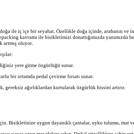
oğa ile iç içe bir seyahat. Özellikle doğa içinde, arabanın ve i
 Bikepacking kavramı ile bisikletimizi donattığımızda yanımızd
 artmış oluyor.
şılar:
ediğiniz yere gitme özgürlüğü sunar.
urlu bir ortamda pedal çevirme fırsatı sunar.
 gereksiz ağırlıklardan kurtularak özgürlük hissini artırır.
eçin. Bisikletinize uygun dayanıklı çantalar, uyku tulumu, mat v
 yavaş yavaş uzun mesafelere çıkın. Doğal güzelliklere sahip rotal