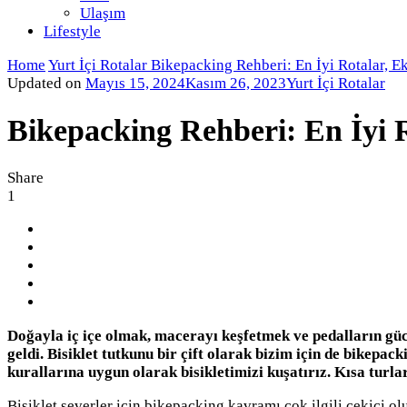
Ulaşım
Lifestyle
Home
Yurt İçi Rotalar
Bikepacking Rehberi: En İyi Rotalar, E
Updated on
Mayıs 15, 2024
Kasım 26, 2023
Yurt İçi Rotalar
Bikepacking Rehberi: En İyi R
Share
1
Doğayla iç içe olmak, macerayı keşfetmek ve pedalların güc
geldi. Bisiklet tutkunu bir çift olarak bizim için de bikep
kurallarına uygun olarak bisikletimizi kuşatırız. Kısa turlar
Bisiklet severler için bikepacking kavramı çok ilgili çekici o