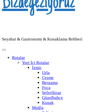
Bizdegeziyoruz
Seyahat & Gastronomi & Konaklama Rehberi
Rotalar
Yurt İçi Rotalar
İzmir
Urla
Çeşme
Bergama
Foça
Seferihisar
Güzelbahçe
Konak
Muğla