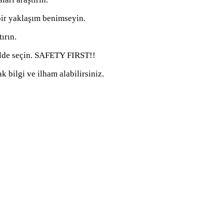
bir yaklaşım benimseyin.
ırın.
kilde seçin. SAFETY FIRST!!
 bilgi ve ilham alabilirsiniz.