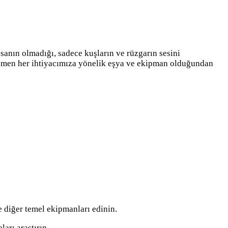
nsanın olmadığı, sadece kuşların ve rüzgarın sesini
a hemen her ihtiyacımıza yönelik eşya ve ekipman olduğundan
e diğer temel ekipmanları edinin.
arı araştırın.