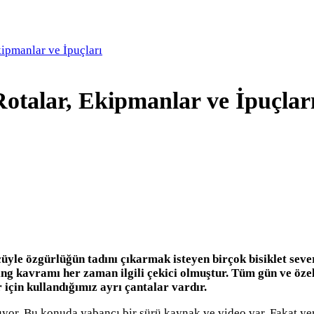
kipmanlar ve İpuçları
otalar, Ekipmanlar ve İpuçlar
üyle özgürlüğün tadını çıkarmak isteyen birçok bisiklet seve
acking kavramı her zaman ilgili çekici olmuştur. Tüm gün ve ö
 için kullandığımız ayrı çantalar vardır.
luyor. Bu konuda yabancı bir sürü kaynak ve video var. Fakat yerl