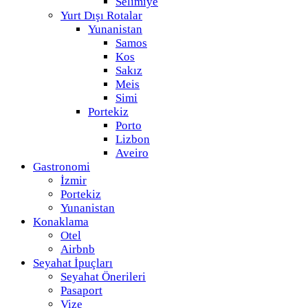
Selimiye
Yurt Dışı Rotalar
Yunanistan
Samos
Kos
Sakız
Meis
Simi
Portekiz
Porto
Lizbon
Aveiro
Gastronomi
İzmir
Portekiz
Yunanistan
Konaklama
Otel
Airbnb
Seyahat İpuçları
Seyahat Önerileri
Pasaport
Vize